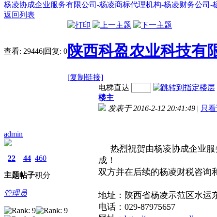
杨凌协成企业服务有限公司-杨凌商标代理机构-杨凌财务公司-
返回列表
陕西科盈农业科技有
查看:
29446
|
回复:
0
[复制链接]
电梯直达
楼主
发表于 2016-2-12 20:41:49
|
只看
admin
热烈祝贺由杨凌协成企业服务
22
44
460
成！
双方并在后续的杨凌财税咨询
主题
帖子
积分
杨凌的财务公司杨凌协成企业服
管理员
地址：陕西省杨凌示范区水运东
电话：029-87975657