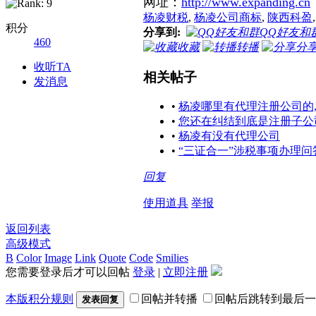
网址：
http://www.expanding.cn
杨凌财税
,
杨凌公司商标
,
陕西科盈
积分
分享到:
QQ好友和
460
收藏
转播
分
收听TA
相关帖子
发消息
•
杨凌哪里有代理注册公司的
•
您还在纠结到底是注册子公
•
杨凌有没有代理公司
•
“三证合一”涉税事项办理
回复
使用道具
举报
返回列表
高级模式
B
Color
Image
Link
Quote
Code
Smilies
您需要登录后才可以回帖
登录
|
立即注册
本版积分规则
回帖并转播
回帖后跳转到最后一
发表回复